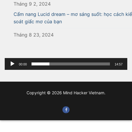
Tháng 9 2, 2024
Cẩm nang Lucid dream – mơ sáng suốt: học cách ki
soát giấc mơ của bạn
Tháng 8 23, 2024
Trình
00:00
14:57
phát
âm
thanh
Copyright © 2026 Mind Hacker Vietnam.