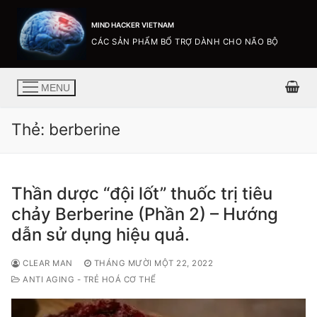
MIND HACKER VIETNAM
CÁC SẢN PHẨM BỔ TRỢ DÀNH CHO NÃO BỘ
MENU
Thẻ:
berberine
Thần dược “đội lốt” thuốc trị tiêu
chảy Berberine (Phần 2) – Hướng
dẫn sử dụng hiệu quả.
CLEAR MAN
THÁNG MƯỜI MỘT 22, 2022
ANTI AGING - TRẺ HOÁ CƠ THỂ