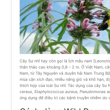
Cây Sư nhĩ hay còn gọi là Ích mẫu nam [Leonotis 
thân thảo cao khoảng 0,8 – 2 m. Ở Việt Nam, câ
Nam, từ Tây Nguyên và duyên hải Nam Trung Bộ tr
mùa cận xích đạo, nhiều nắng gió và khô hạn, địa
thích hợp của loài Sư nhĩ. Tác dụng của cây Sư N
cereus
,
Staphylococcus aureus, Pseudomonas aer
ứng dụng để điều trị các bệnh truyền nhiễm do c