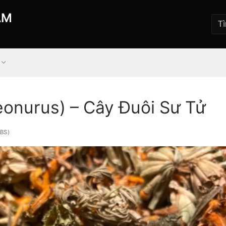
AM
Ộ
eonurus) – Cây Đuôi Sư Tử
BS)