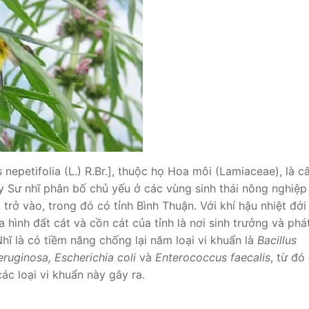
nepetifolia (L.) R.Br.], thuộc họ Hoa môi (Lamiaceae), là c
y Sư nhĩ phân bố chủ yếu ở các vùng sinh thái nông nghiệp
ở vào, trong đó có tỉnh Bình Thuận. Với khí hậu nhiệt đới
 hình đất cát và cồn cát của tỉnh là nơi sinh trưởng và phát
hĩ là có tiềm năng chống lại năm loại vi khuẩn là
Bacillus
uginosa, Escherichia coli
và
Enterococcus faecalis
, từ đó
ác loại vi khuẩn này gây ra.