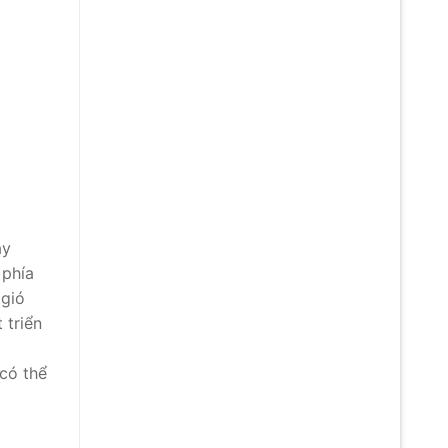
ây
 phía
 gió
 triển
 có thể