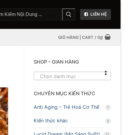
LIÊN HỆ
GIỎ HÀNG | CART
/
0
₫
SHOP – GIAN HÀNG
Chọn danh mục
CHUYÊN MỤC KIẾN THỨC
Anti Aging – Trẻ Hoá Cơ Thể
7
Kiến thức khác
8
Lucid Dream (Mơ Sáng Suốt)
21