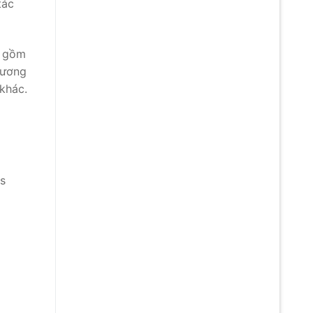
tác
o gồm
hương
khác.
is