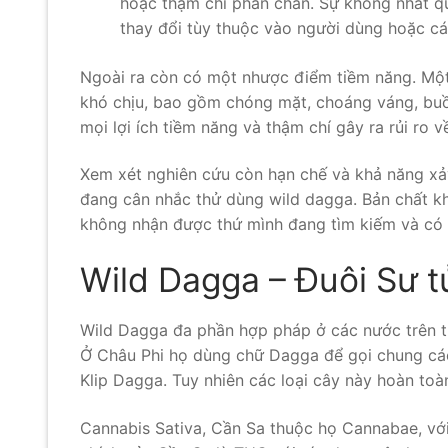
hoặc thậm chí phấn chấn. Sự không nhất q
thay đổi tùy thuộc vào người dùng hoặc cá
Ngoài ra còn có một nhược điểm tiềm năng. Một
khó chịu, bao gồm chóng mặt, choáng váng, buồ
mọi lợi ích tiềm năng và thậm chí gây ra rủi ro 
Xem xét nghiên cứu còn hạn chế và khả năng xảy
đang cân nhắc thử dùng wild dagga. Bản chất kh
không nhận được thứ mình đang tìm kiếm và có 
Wild Dagga – Đuôi Sư t
Wild Dagga đa phần hợp pháp ở các nước trên thế
Ở Châu Phi họ dùng chữ Dagga để gọi chung các
Klip Dagga. Tuy nhiên các loại cây này hoàn toà
Cannabis Sativa, Cần Sa thuộc họ Cannabae, với