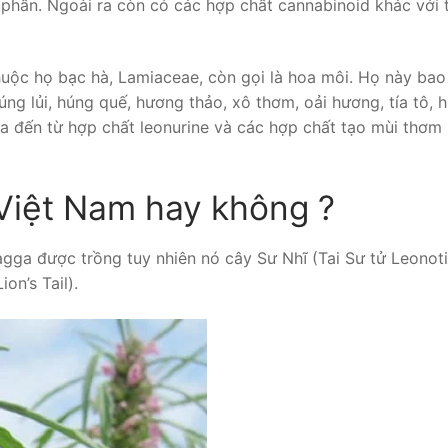
phấn. Ngoài ra còn có các hợp chất cannabinoid khác với 
huộc họ bạc hà, Lamiaceae, còn gọi là hoa môi. Họ này ba
úng lủi, húng quế, hương thảo, xô thơm, oải hương, tía tô, 
ga đến từ hợp chất leonurine và các hợp chất tạo mùi thơm 
 Việt Nam hay không ?
Dagga được trồng tuy nhiên nó cây Sư Nhĩ (Tai Sư tử Leonot
on’s Tail).