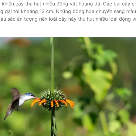
 khiến cây thu hút nhiều động vật hoang dã. Các bụi cây c
ương dài tới khoảng 12 cm. Những bông hoa chuyển sang mà
u sắc ấn tượng nên loài cây này thu hút nhiều loài động v