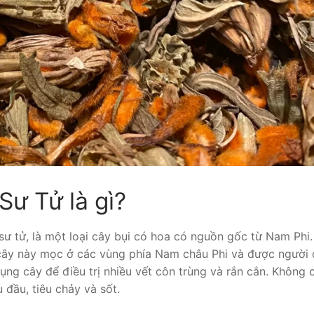
Sư Tử là gì?
 sư tử, là một loại cây bụi có hoa có nguồn gốc từ Nam Phi.
 cây này mọc ở các vùng phía Nam châu Phi và được người
dụng cây để điều trị nhiều vết côn trùng và rắn cắn. Không c
 đầu, tiêu chảy và sốt.