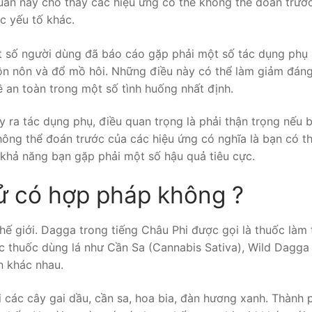
uán này cho thấy các hiệu ứng có thể không thể đoán trướ
c yếu tố khác.
 số người dùng đã báo cáo gặp phải một số tác dụng phụ
n nôn và đổ mồ hôi. Những điều này có thể làm giảm đán
về an toàn trong một số tình huống nhất định.
 ra tác dụng phụ, điều quan trọng là phải thận trọng nếu 
ông thể đoán trước của các hiệu ứng có nghĩa là bạn có t
khả năng bạn gặp phải một số hậu quả tiêu cực.
ử có hợp pháp không ?
 giới. Dagga trong tiếng Châu Phi được gọi là thuốc làm t
 thuốc dùng lá như Cần Sa (Cannabis Sativa), Wild Dagga
n khác nhau.
 các cây gai dầu, cần sa, hoa bia, đàn hương xanh. Thành 