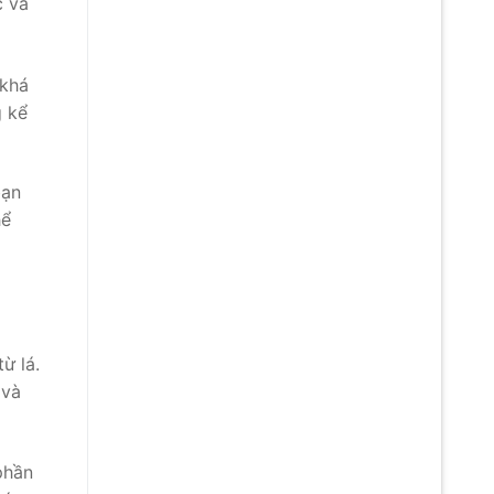
c và
 khá
g kể
bạn
hể
ừ lá.
 và
phần