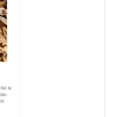
 Nó là
 dân
hỉ