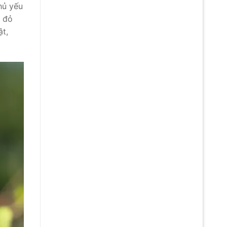
hủ yếu
u đỏ
ật,