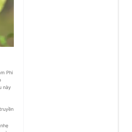
am Phi
o
u này
truyền
 nhẹ