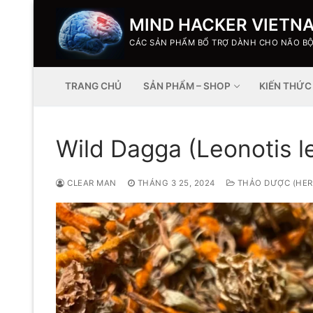
MIND HACKER VIETN
CÁC SẢN PHẨM BỔ TRỢ DÀNH CHO NÃO B
TRANG CHỦ
SẢN PHẨM – SHOP
KIẾN THỨC
Wild Dagga (Leonotis l
CLEAR MAN
THÁNG 3 25, 2024
THẢO DƯỢC (HER