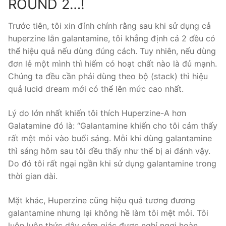
ROUND 2…!
Trước tiên, tôi xin đính chính rằng sau khi sử dụng cả
huperzine lẫn galantamine, tôi khẳng định cả 2 đều có
thể hiệu quả nếu dùng đúng cách. Tuy nhiên, nếu dùng
đơn lẻ một mình thì hiếm có hoạt chất nào là đủ mạnh.
Chúng ta đều cần phải dùng theo bộ (stack) thì hiệu
quả lucid dream mới có thể lên mức cao nhất.
Lý do lớn nhất khiến tôi thích Huperzine-A hơn
Galatamine đó là: “Galantamine khiến cho tôi cảm thấy
rất mệt mỏi vào buổi sáng. Mỗi khi dùng galantamine
thì sáng hôm sau tôi đều thấy như thể bị ai đánh vậy.
Do đó tôi rất ngại ngần khi sử dụng galantamine trong
thời gian dài.
Mặt khác, Huperzine cũng hiệu quả tương đương
galantamine nhưng lại không hề làm tôi mệt mỏi. Tôi
luôn luôn thức dậy cảm giác được nghỉ ngơi hoàn