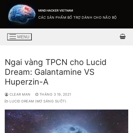
MIND HACKER VIETNAM
CÁC SẢN PHẨM BỔ TRỢ DÀNH CHO NÃO BỘ
MENU
Ngai vàng TPCN cho Lucid
Dream: Galantamine VS
Huperzin-A
CLEAR MAN
THÁNG 3 19, 2021
LUCID DREAM (MƠ SÁNG SUỐT)