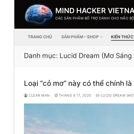
MIND HACKER VIETN
CÁC SẢN PHẨM BỔ TRỢ DÀNH CHO NÃO B
TRANG CHỦ
SẢN PHẨM – SHOP
KIẾN THỨC
Danh mục:
Lucid Dream (Mơ Sáng 
Loại “cỏ mơ” này có thể chính l
CLEAR MAN
THÁNG 6 17, 2020
LUCID DREAM (MƠ