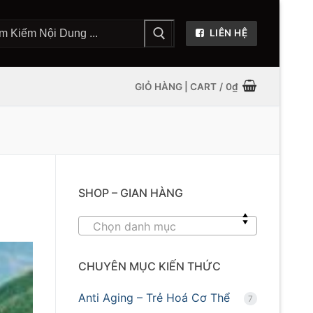
LIÊN HỆ
GIỎ HÀNG | CART
/
0
₫
SHOP – GIAN HÀNG
Chọn danh mục
CHUYÊN MỤC KIẾN THỨC
Anti Aging – Trẻ Hoá Cơ Thể
7