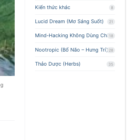
Kiến thức khác
8
Lucid Dream (Mơ Sáng Suốt)
21
Mind-Hacking Không Dùng Chất
18
Nootropic (Bổ Não – Hưng Trí)
28
Thảo Dược (Herbs)
35
ng