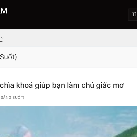
AM
Ộ
Suốt)
à chìa khoá giúp bạn làm chủ giấc mơ
 SÁNG SUỐT)