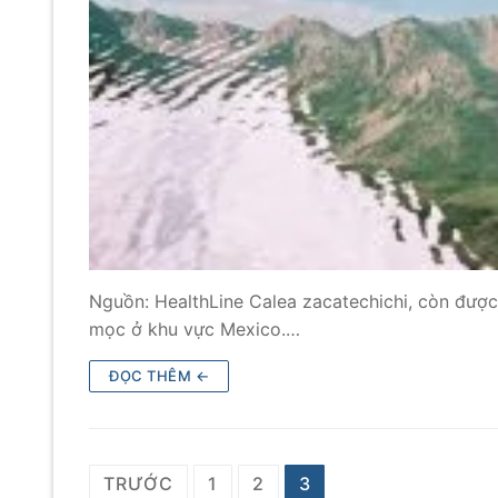
Nguồn: HealthLine Calea zacatechichi, còn được
mọc ở khu vực Mexico.…
ĐỌC THÊM ←
TRƯỚC
1
2
3