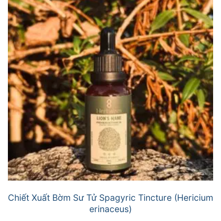
Chiết Xuất Bờm Sư Tử Spagyric Tincture (Hericium
erinaceus)