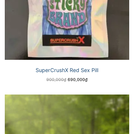
SuperCrushX Red Sex Pill
900,000
₫
690,000
₫