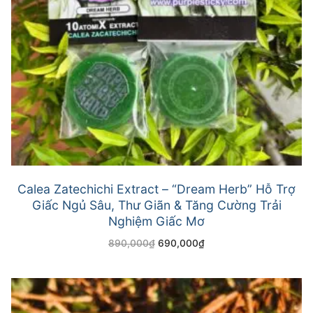
Calea Zatechichi Extract – “Dream Herb” Hỗ Trợ
Giấc Ngủ Sâu, Thư Giãn & Tăng Cường Trải
Nghiệm Giấc Mơ
890,000
₫
690,000
₫