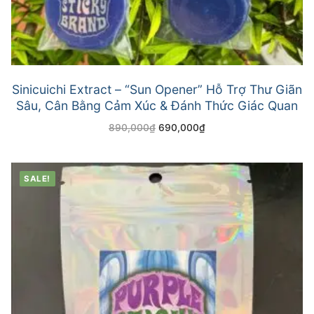
Sinicuichi Extract – “Sun Opener” Hỗ Trợ Thư Giãn
Sâu, Cân Bằng Cảm Xúc & Đánh Thức Giác Quan
890,000
₫
690,000
₫
SALE!