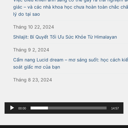
giác – và các nhà khoa học chưa hoàn toàn chắc ch
lý do tại sao
Tháng 10 22, 2024
Shilajit: Bí Quyết Tối Ưu Sức Khỏe Từ Himalayan
Tháng 9 2, 2024
Cẩm nang Lucid dream – mơ sáng suốt: học cách ki
soát giấc mơ của bạn
Tháng 8 23, 2024
Trình
00:00
14:57
phát
âm
thanh