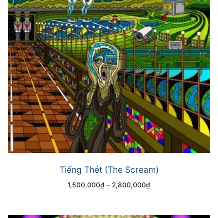
Tiếng Thét (The Scream)
1,500,000
₫
–
2,800,000
₫