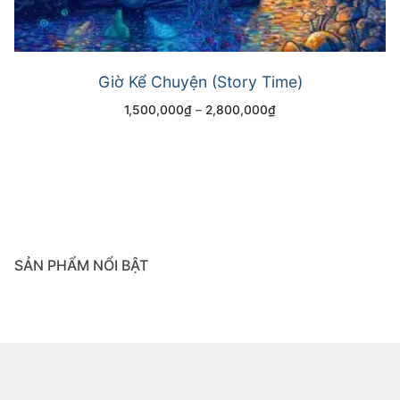
Giờ Kể Chuyện (Story Time)
1,500,000
₫
–
2,800,000
₫
SẢN PHẨM NỔI BẬT