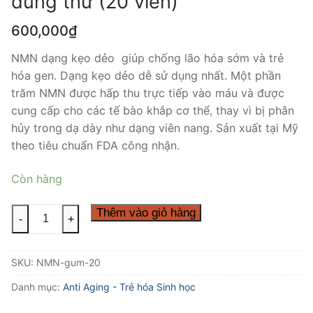
dùng thử (20 viên)
600,000
₫
NMN dạng kẹo dẻo giúp chống lão hóa sớm và trẻ
hóa gen. Dạng kẹo dẻo dễ sử dụng nhất. Một phần
trăm NMN được hấp thu trực tiếp vào máu và được
cung cấp cho các tế bào khắp cơ thể, thay vì bị phân
hủy trong dạ dày như dạng viên nang. Sản xuất tại Mỹ
theo tiêu chuẩn FDA công nhận.
Còn hàng
Thêm vào giỏ hàng
-
+
SKU:
NMN-gum-20
Danh mục:
Anti Aging - Trẻ hóa Sinh học