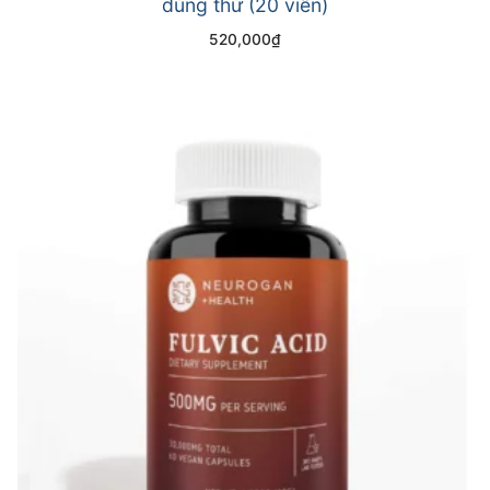
dùng thử (20 viên)
520,000
₫