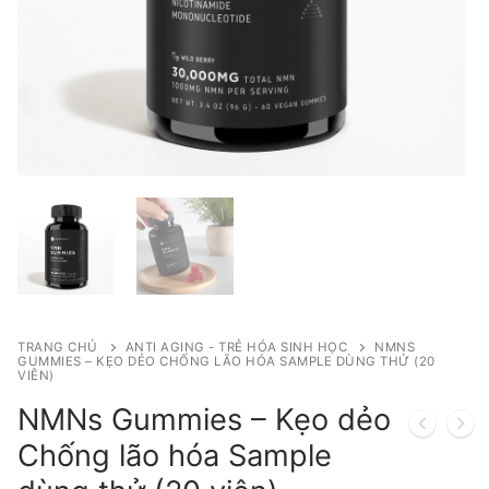
TRANG CHỦ
ANTI AGING - TRẺ HÓA SINH HỌC
NMNS
GUMMIES – KẸO DẺO CHỐNG LÃO HÓA SAMPLE DÙNG THỬ (20
VIÊN)
NMNs Gummies – Kẹo dẻo
Chống lão hóa Sample