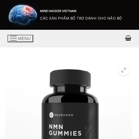
MIND HACKER VIETNAM
CÁC SẢN PHẨM BỔ TRỢ DÀNH CHO NÃO BỘ
MENU
🔍