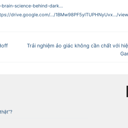
-brain-science-behind-dark…
ttps://drive.google.com/…/1BMw98PF5ylTUPHNyUvx…/vie
Hoff
Trải nghiệm ảo giác không cần chất với hi
Ga
thật”?