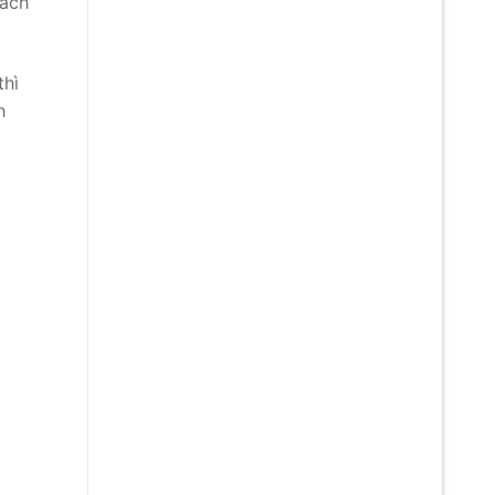
sách
thì
h