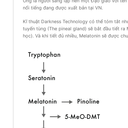
Ông là người sáng lập nên một Đạo giáo với tên
nổi tiếng đang được xuất bản tại VN.
Kĩ thuật Darkness Technology có thể tóm tắt như
tuyến tùng (The pineal gland) sẽ bắt đầu tiết r
học). Và khi tiết đủ nhiều, Melatonin sẽ được