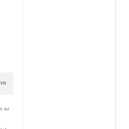
 VN
ạo sư