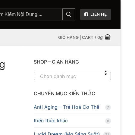
LIÊN HỆ
GIỎ HÀNG | CART
/
0
₫
g
SHOP – GIAN HÀNG
Chọn danh mục
CHUYÊN MỤC KIẾN THỨC
Anti Aging – Trẻ Hoá Cơ Thể
7
Kiến thức khác
8
Lucid Dream (Mơ Sáng Suốt)
21