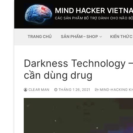
MIND HACKER VIETN
CÁC SẢN PHẨM BỔ TRỢ DÀNH CHO NÃO B
TRANG CHỦ
SẢN PHẨM – SHOP
KIẾN THỨC
Darkness Technology –
cần dùng drug
CLEAR MAN
THÁNG 1 26, 2021
MIND-HACKING K