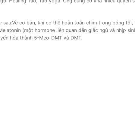
 gọi Healing Tao, Tao yoga. Ông cũng có khá nhiều quyển 
 sau:Về cơ bản, khi cơ thể hoàn toàn chìm trong bóng tối, 
a Melatonin (một hormone liên quan đến giấc ngủ và nhịp sin
 chuyển hóa thành 5-Meo-DMT và DMT.