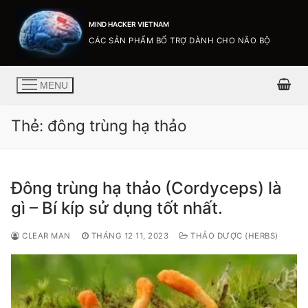
MIND HACKER VIETNAM
CÁC SẢN PHẨM BỔ TRỢ DÀNH CHO NÃO BỘ
MENU
Thẻ:
đông trùng hạ thảo
Đông trùng hạ thảo (Cordyceps) là
gì – Bí kíp sử dụng tốt nhất.
CLEAR MAN
THÁNG 12 11, 2023
THẢO DƯỢC (HERBS)